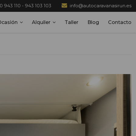
0 943 110
-
943 103 103
info@autocaravanasirun.es
Taller
Blog
Contacto
Ocasión
Alquiler