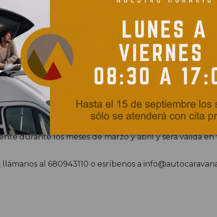
autocaravana totalmente equipada con toldo, placa solar
nte durante los meses de marzo y abril y será válida en
n, llámanos al 680943110 o esríbenos a info@autocaravana