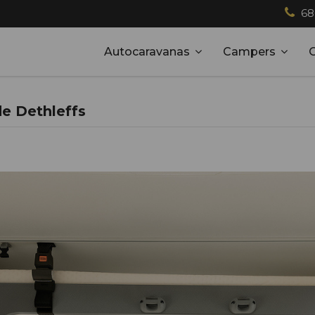
68
Autocaravanas
Campers
e Dethleffs