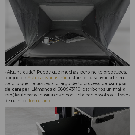
¿Alguna duda? Puede que muchas, pero no te preocupes,
porque en
Autocaravanas Irún
estamos para ayudarte en
todo lo que necesites a lo largo de tu proceso de
compra
de camper
. Llámanos al 680943110, escríbenos un mail a
info@autocaravanasirun.es o contacta con nosotros a través
de nuestro
formulario
.